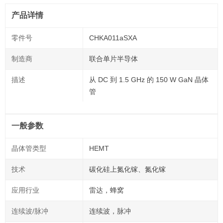
产品详情
零件号
CHKA011aSXA
制造商
联合单片半导体
描述
从 DC 到 1.5 GHz 的 150 W GaN 晶体
管
一般参数
晶体管类型
HEMT
技术
碳化硅上氮化镓、氮化镓
应用行业
雷达，蜂窝
连续波/脉冲
连续波，脉冲