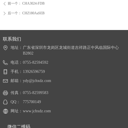
前一个：
CHA3024-FDB
ꄴ
后一个：
CHZ180AaSEB
ꄲ
联系我们
地址：
广东省深圳市龙岗区龙城街道吉祥路正中风临国际中心
B2802
电话：
0755-82594592
手机：
13926596759
邮箱：
ydy@jchxdz.com
传真：
0755-82599583
QQ：
775700149
网址：
www.jchxdz.com
微信二维码