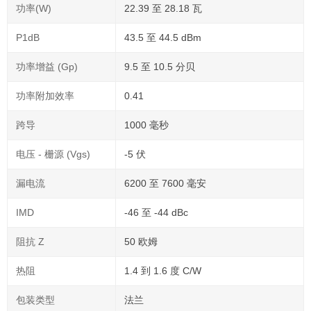
功率(W)
22.39 至 28.18 瓦
P1dB
43.5 至 44.5 dBm
功率增益 (Gp)
9.5 至 10.5 分贝
功率附加效率
0.41
跨导
1000 毫秒
电压 - 栅源 (Vgs)
-5 伏
漏电流
6200 至 7600 毫安
IMD
-46 至 -44 dBc
阻抗 Z
50 欧姆
热阻
1.4 到 1.6 度 C/W
包装类型
法兰