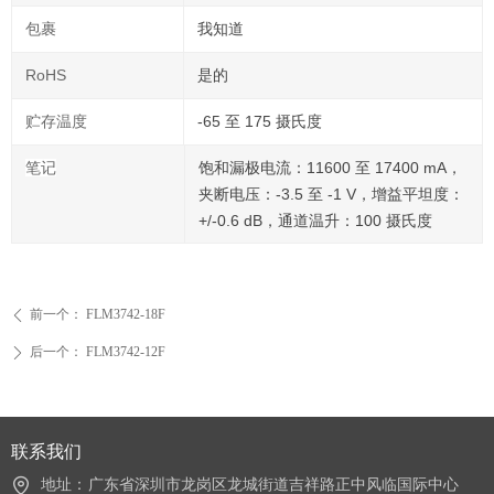
包裹
我知道
RoHS
是的
贮存温度
-65 至 175 摄氏度
笔记
饱和漏极电流：11600 至 17400 mA，
夹断电压：-3.5 至 -1 V，增益平坦度：
+/-0.6 dB，通道温升：100 摄氏度
前一个：
FLM3742-18F
ꄴ
后一个：
FLM3742-12F
ꄲ
联系我们
地址：
广东省深圳市龙岗区龙城街道吉祥路正中风临国际中心