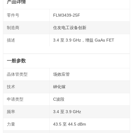
产品详情
零件号
FLM3439-25F
制造商
住友电工设备创新
描述
3.4 至 3.9 GHz，增益 GaAs FET
一般参数
晶体管类型
场效应管
技术
砷化镓
申请类型
C波段
频率
3.4 至 3.9 GHz
力量
43.5 至 44.5 dBm