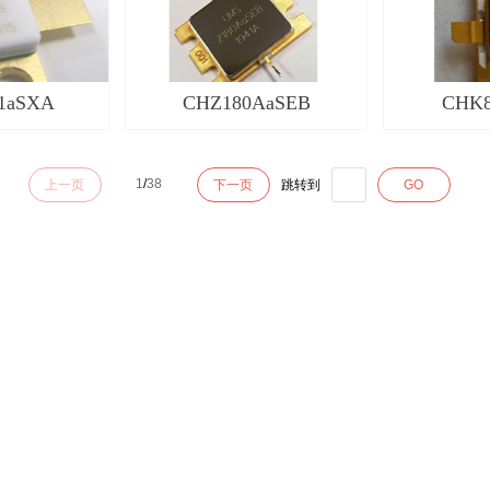
1aSXA
CHZ180AaSEB
CHK8
1
/
38
上一页
下一页
跳转到
GO